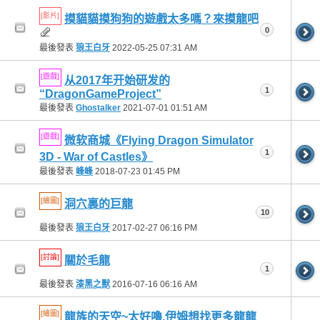
[影片]
摸貓貓摸狗狗的遊戲太多嗎？來摸龍吧
0
最後發表
狼王白牙
2022-05-25
07:31 AM
[遊戲]
从2017年开始研发的
1
“DragonGameProject”
最後發表
Ghostalker
2021-07-01
01:51 AM
[遊戲]
微软商城《Flying Dragon Simulator
1
3D - War of Castles》
最後發表
峰峰
2018-07-23
01:45 PM
[繪圖]
洞穴裏的巨龍
10
最後發表
狼王白牙
2017-02-27
06:16 PM
[討論]
關於毛龍
1
最後發表
漆黑之獸
2016-07-16
06:16 AM
[繪圖]
龍族的天空~太好嚕,伊姆想找更多龍龍