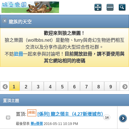
龍族的天空
歡迎來到狼之樂園！
狼之樂園（wolfbbs.net）是動物、furry與奇幻生物迷們相互
交流以及分享作品的大型綜合性社群。
不妨
註冊
一起來參與討論吧！
目前開放註冊，請不要使用與
其它網站相同的密碼
1
2
3
4
5
6
7
8
9
10
11
12
13
14
15
16
17
18
19
20
置頂主題
21
22
23
24
25
26
[繪圖]
置頂:
[係列] 龍之領主（4.27新增城市）
14
最後發表
尊o葆葆
2016-05-11
10:19 PM