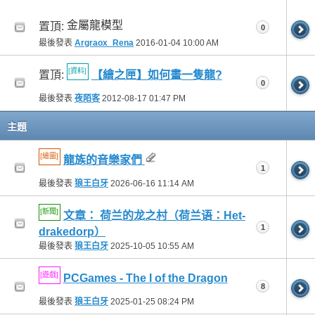
金屬龍模型
置頂:
0
最後發表
Argraox_Rena
2016-01-04
10:00 AM
[資料]
置頂:
【繪之匣】如何畫一隻龍?
0
最後發表
夜陌客
2012-08-17
01:47 PM
主題
[繪圖]
龍族的音樂家們
1
最後發表
狼王白牙
2026-06-16
11:14 AM
[新聞]
文章： 荷兰的龙之村（荷兰语：Het-
1
drakedorp）
最後發表
狼王白牙
2025-10-05
10:55 AM
[遊戲]
PCGames - The I of the Dragon
8
最後發表
狼王白牙
2025-01-25
08:24 PM