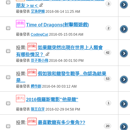
3
朋友 > w <
最後發表
艾洛伊姆
2016-06-14
11:25 AM
[遊戲]
Time of Dragons(射擊類遊戲)
2
最後發表
CodingCat
2016-05-15
05:04 AM
[討論]
投票:
如果龍突然出現在世界上人類會
42
有哪些情況？
最後發表
豆子哥小飛
2016-04-30
01:50 PM
[討論]
投票:
假如狼和龍發生戰爭...你認為結果
53
是....
最後發表
鳄作剧
2016-04-30
03:12 AM
[影片]
2016俄羅斯電影"他是龍"
1
最後發表
狼王白牙
2016-02-29
04:58 PM
[討論]
投票:
最喜歡龍有多少隻角??
20