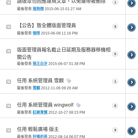
請版眾勿回應違規文章，以免連帶被刪除
1
最後發表
狼狗傑
2015-06-15
01:27 AM
【公告】致全體版面管理員
9
最後發表
咖啡
2015-06-08
11:16 PM
版面管理員報名截止日延期及服務器移機相
0
關公告
最後發表
狼王白牙
2015-06-07
01:38 PM
任用 系統管理員 雪麒
1
最後發表
雪麒
2012-11-06
09:28 AM
任用 系統管理員 wingwolf
8
最後發表
紅峽青燦
2012-10-27
08:23 PM
任用 輕鬆廣場 版主
9
最後發表
好喝的茶
2012-08-14
06:07 PM