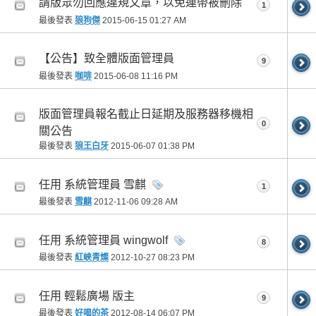
請版眾勿回應違規文章，以免連帶被刪除
1
最後發表
狼狗傑
2015-06-15
01:27 AM
【公告】致全體版面管理員
9
最後發表
咖啡
2015-06-08
11:16 PM
版面管理員報名截止日延期及服務器移機相
0
關公告
最後發表
狼王白牙
2015-06-07
01:38 PM
任用 系統管理員 雪麒
1
最後發表
雪麒
2012-11-06
09:28 AM
任用 系統管理員 wingwolf
8
最後發表
紅峽青燦
2012-10-27
08:23 PM
任用 輕鬆廣場 版主
9
最後發表
好喝的茶
2012-08-14
06:07 PM