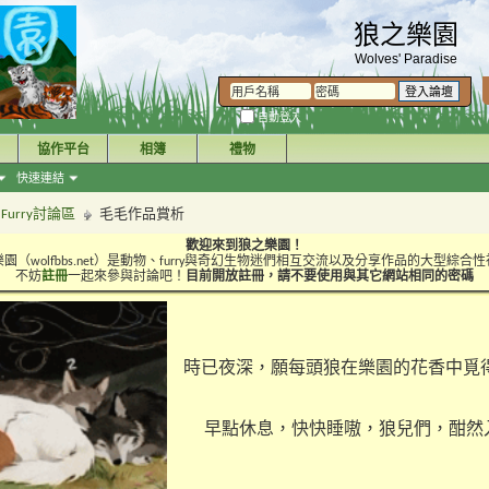
狼之樂園
Wolves' Paradise
自動登入
協作平台
相簿
禮物
快速連結
urry討論區
毛毛作品賞析
歡迎來到狼之樂園！
園（wolfbbs.net）是動物、furry與奇幻生物迷們相互交流以及分享作品的大型綜合
不妨
註冊
一起來參與討論吧！
目前開放註冊，請不要使用與其它網站相同的密碼
時已夜深，願每頭狼在樂園的花香中覓
早點休息，快快睡嗷，狼兒們，酣然