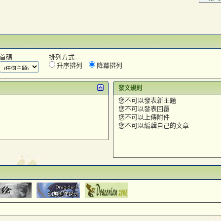
首碼
排列方式...
升序排列
降冪排列
發文規則
您
不可以
發表新主題
您
不可以
發表回覆
您
不可以
上傳附件
您
不可以
編輯自己的文章