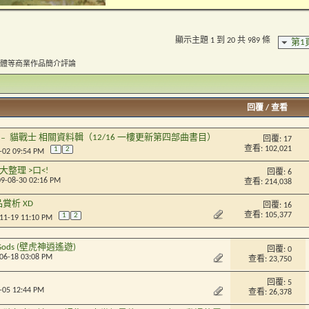
顯示主題 1 到 20 共 989 條
第1
體等商業作品簡介評論
回覆
/
查看
ors ﹣ 貓戰士 相關資料輯（12/16 一樓更新第四部曲書目）
回覆:
17
查看: 102,021
1
2
0-02 09:54 PM
整理 >口<!
回覆:
6
09-08-30 02:16 PM
查看: 214,038
賞析 XD
回覆:
16
查看: 105,377
1
2
-11-19 11:10 PM
 Gods (壁虎神逍遙遊)
回覆:
0
-06-18 03:08 PM
查看: 23,750
回覆:
5
0-05 12:44 PM
查看: 26,378