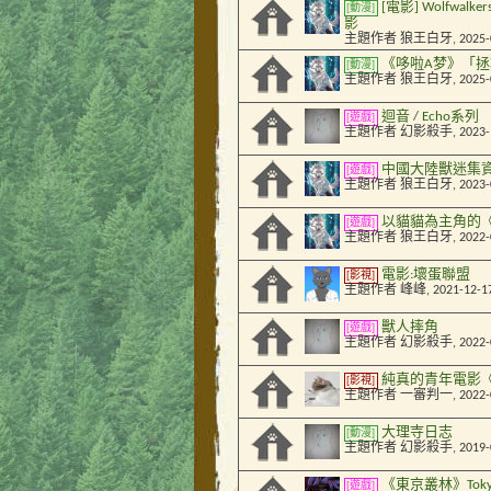
[電影] Wolfwa
[動漫]
影
主題作者
狼王白牙
, 2025
《哆啦A梦》「拯救
[動漫]
主題作者
狼王白牙
, 2025
迴音 / Echo系列
[遊戲]
主題作者
幻影殺手
, 2023
中國大陸獸迷集資製
[遊戲]
主題作者
狼王白牙
, 2023
以貓貓為主角的《迷
[遊戲]
主題作者
狼王白牙
, 2022
電影:壞蛋聯盟
[影視]
主題作者
峰峰
, 2021-12-1
獸人摔角
[遊戲]
主題作者
幻影殺手
, 2022
純真的青年電影
[影視]
主題作者
一審判一
, 2022
大理寺日志
[動漫]
主題作者
幻影殺手
, 2019
《東京叢林》Tokyo 
[遊戲]