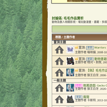
討論區:
毛毛作品賞析
動物及獸人相關影視、電玩動漫畫、書籍、多媒
標題
/
主題作者
置頂主題
置頂:
Warri
[書籍]
主題作者
喵咪貓
, 2008-1
置頂:
動物書籍大
[書籍]
主題作者
祤河。劍攸
, 20
置頂:
【偽】毛毛作品
主題作者
狼王白牙
, 2006
一般主題
推薦遊戲: Gecko
[遊戲]
主題作者
狼王白牙
, 2026
魔寵
[書籍]
主題作者
卡斯特
, 2013-1