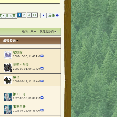
1
2
3
11
...
最後
頁，共50頁
版面工具
搜尋此版面
最後發表
喵咪貓
2009-10-20,
11:45 PM
祤河。劍攸
2009-09-01,
09:53 AM
獠也
2009-03-12,
12:15 AM
狼王白牙
2026-06-18,
03:08 PM
狼王白牙
2025-09-25,
09:36 AM