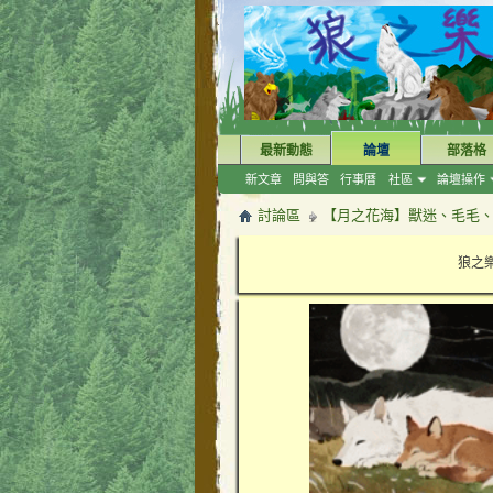
最新動態
論壇
部落格
新文章
問與答
行事曆
社區
論壇操作
討論區
【月之花海】獸迷、毛毛、F
狼之樂