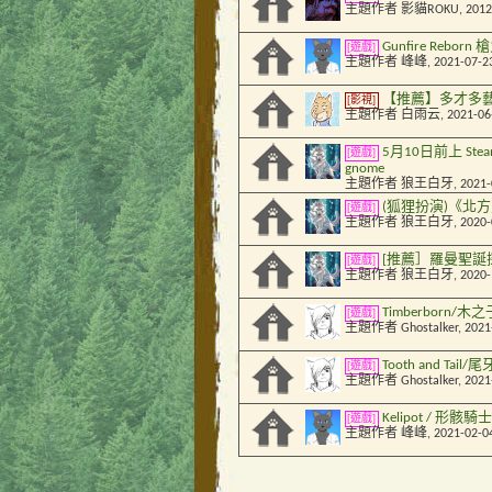
主題作者
影貓ROKU
, 201
Gunfire Rebor
[遊戲]
主題作者
峰峰
, 2021-07-2
【推薦】多才多藝的獸
[影視]
主題作者
白雨云
, 2021-0
5月10日前上 Steam 
[遊戲]
gnome
主題作者
狼王白牙
, 2021
(狐狸扮演)《北方之靈
[遊戲]
主題作者
狼王白牙
, 2020
[推薦］羅曼聖誕
[遊戲]
主題作者
狼王白牙
, 2020
Timberborn/
[遊戲]
主題作者
Ghostalker
, 202
Tooth and Tail/尾
[遊戲]
主題作者
Ghostalker
, 202
Kelipot / 形骸騎士
[遊戲]
主題作者
峰峰
, 2021-02-0