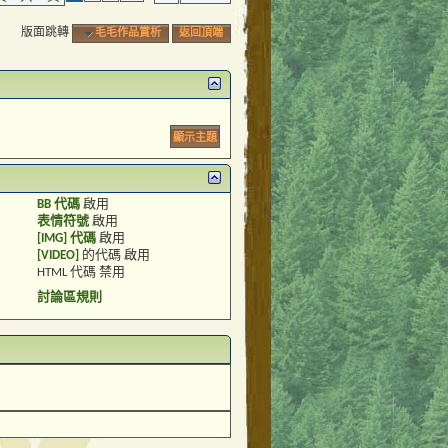
版面跳轉
毛毛作品賞析
返回頂端
BB 代碼
啟用
表情符號
啟用
[IMG] 代碼
啟用
[VIDEO]
的代碼
啟用
HTML 代碼
禁用
討論區規則