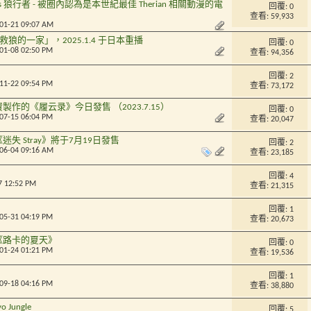
lkers 狼行者 - 被圈內認為是本世紀最佳 Therian 相關動漫的電
回覆:
0
查看: 59,933
-01-21 09:07 AM
狼的一家」，2025.1.4 于日本重播
回覆:
0
-01-08 02:50 PM
查看: 94,356
回覆:
2
-11-22 09:54 PM
查看: 73,172
作的《履云录》今日發售 （2023.7.15）
回覆:
0
-07-15 06:04 PM
查看: 20,047
失 Stray》將于7月19日發售
回覆:
2
-06-04 09:16 AM
查看: 23,185
回覆:
4
7 12:52 PM
查看: 21,315
回覆:
1
-05-31 04:19 PM
查看: 20,673
《路卡的夏天》
回覆:
0
-01-24 01:21 PM
查看: 19,536
回覆:
1
-09-18 04:16 PM
查看: 38,880
Jungle
回覆:
5