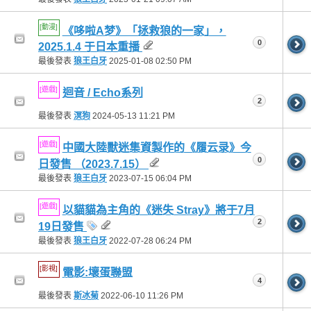
[動漫]
《哆啦A梦》「拯救狼的一家」，
0
2025.1.4 于日本重播
最後發表
狼王白牙
2025-01-08
02:50 PM
[遊戲]
迴音 / Echo系列
2
最後發表
溟狗
2024-05-13
11:21 PM
[遊戲]
中國大陸獸迷集資製作的《履云录》今
0
日發售 （2023.7.15）
最後發表
狼王白牙
2023-07-15
06:04 PM
[遊戲]
以貓貓為主角的《迷失 Stray》將于7月
2
19日發售
最後發表
狼王白牙
2022-07-28
06:24 PM
[影視]
電影:壞蛋聯盟
4
最後發表
斯冰菊
2022-06-10
11:26 PM