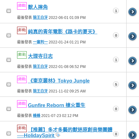
[遊戲]
獸人摔角
1
最後發表
狼王白牙
2022-06-01
01:09 PM
[影視]
純真的青年電影《路卡的夏天》
0
最後發表
一審判一
2022-01-24
01:21 PM
[動漫]
大理寺日志
1
最後發表
狼王白牙
2022-01-08
06:52 PM
[遊戲]
《東京叢林》Tokyo Jungle
5
最後發表
狼王白牙
2021-11-02
09:25 AM
[遊戲]
Gunfire Reborn 槍火重生
0
最後發表
峰峰
2021-07-23
02:12 PM
[影視]
【推薦】多才多藝的獸迷原創音樂團體
0
──HolidaySpirit