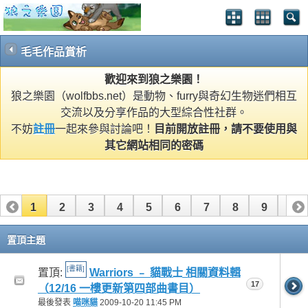
毛毛作品賞析
歡迎來到狼之樂園！
狼之樂園（wolfbbs.net）是動物、furry與奇幻生物迷們相互
交流以及分享作品的大型綜合性社群。
不妨
註冊
一起來參與討論吧！
目前開放註冊，請不要使用與
其它網站相同的密碼
1
2
3
4
5
6
7
8
9
10
11
12
13
14
15
16
17
18
19
20
置頂主題
21
22
23
24
25
26
[書籍]
置頂:
Warriors ﹣ 貓戰士 相關資料輯
17
（12/16 一樓更新第四部曲書目）
最後發表
喵咪貓
2009-10-20
11:45 PM