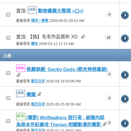
[書籍]
置頂:
動物書籍大整理 >口<!
6
最後發表
祤河。劍攸
2009-09-01
09:53 AM
【偽】毛毛作品賞析 XD
置頂:
16
最後發表
獠也
2009-03-12
12:15 AM
主題
[遊戲]
推薦遊戲: Gecko Gods (壁虎神逍遙遊)
0
最後發表
狼王白牙
2026-06-18
03:08 PM
[書籍]
魔寵
5
最後發表
狼王白牙
2025-09-25
09:36 AM
[動漫]
[電影] Wolfwalkers 狼行者 - 被圈內認
0
為是本世紀最佳 Therian 相關動漫的電影
最後發表
狼王白牙
2025-01-21
09:07 AM