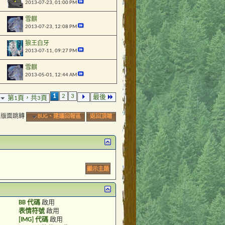
2013-07-23,
01:00 PM
雪麒
2013-07-23,
12:08 PM
狼王白牙
2013-07-11,
09:27 PM
雪麒
2013-05-01,
12:44 AM
1
2
3
最後
第1頁，共3頁
版面跳轉
BUG、建議回報區
返回頂端
BB 代碼
啟用
表情符號
啟用
[IMG] 代碼
啟用