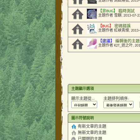
主題作者
測試帳號
, 2013
【非BUG】
臨時測試
主題作者
雪麒
, 2013-07-2
【BUG】
密碼錯誤
主題作者
紅峽青燦
, 2013
【建議】
編輯後的主題
主題作者
K2T_迷之叶
, 20
主題顯示選項
顯示主題從...
主題排列順序:
圖示符號說明
有新文章的主題
無新文章的主題
已關閉的主題