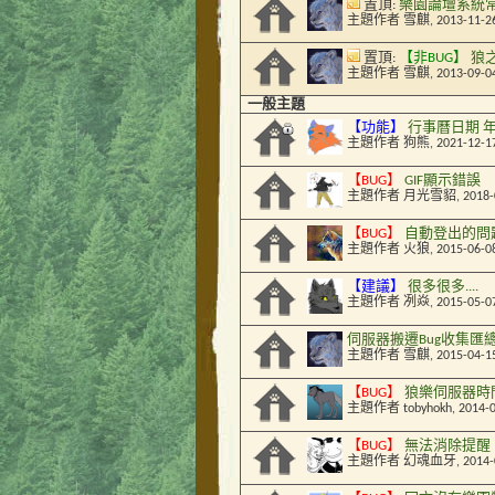
置頂:
樂園論壇系統常
主題作者
雪麒
, 2013-11-2
置頂:
【非BUG】
狼
主題作者
雪麒
, 2013-09-0
一般主題
【功能】
行事曆日期 
主題作者
狗熊
, 2021-12-1
【BUG】
GIF顯示錯誤
主題作者
月光雪貂
, 2018
【BUG】
自動登出的問
主題作者
火狼
, 2015-06-0
【建議】
很多很多....
主題作者
冽焱
, 2015-05-0
伺服器搬遷Bug收集匯
主題作者
雪麒
, 2015-04-1
【BUG】
狼樂伺服器時
主題作者
tobyhokh
, 2014-
【BUG】
無法消除提醒
主題作者
幻魂血牙
, 2014