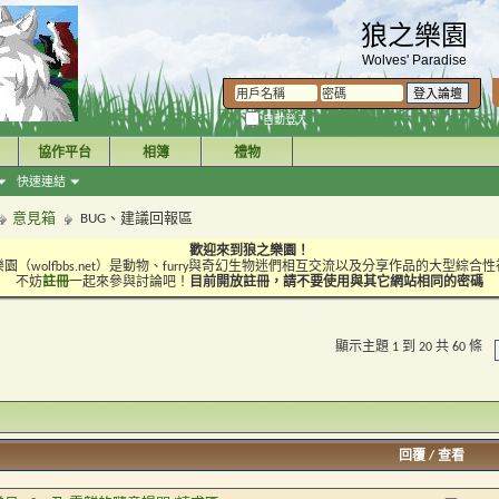
狼之樂園
Wolves' Paradise
自動登入
協作平台
相簿
禮物
快速連結
意見箱
BUG、建議回報區
歡迎來到狼之樂園！
園（wolfbbs.net）是動物、furry與奇幻生物迷們相互交流以及分享作品的大型綜合
不妨
註冊
一起來參與討論吧！
目前開放註冊，請不要使用與其它網站相同的密碼
顯示主題 1 到 20 共 60 條
回覆
/
查看