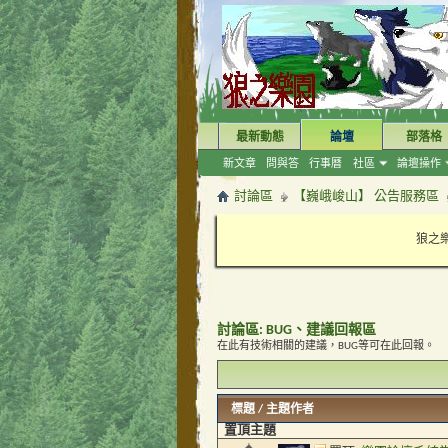
最新動態
論壇
部落格
新文章
問與答
行事曆
社區
論壇操作
討論區
【巍峨峻山】 公告服務區
狼之樂
討論區:
BUG、建議回報區
在此有技術相關的建議，BUG等可在此回報。
標題
/
主題作者
置頂主題