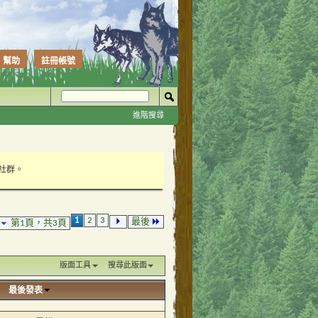
幫助
註冊帳號
進階搜尋
性社群。
1
2
3
最後
第1頁，共3頁
版面工具
搜尋此版面
最後發表