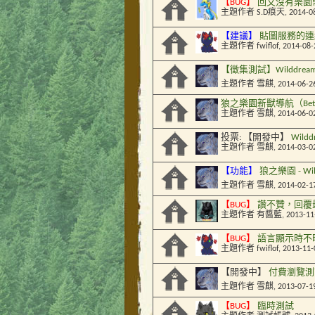
【BUG】
回文沒有樂園幣
主題作者
S.D痕天
, 2014-0
【建議】
貼圖服務的連
主題作者
fwiflof
, 2014-08
【徵集測試】Wilddre
主題作者
雪麒
, 2014-06-2
狼之樂園新獸導航（Be
主題作者
雪麒
, 2014-06-0
投票:
【開發中】
Wild
主題作者
雪麒
, 2014-03-0
【功能】
狼之樂園 - Wi
主題作者
雪麒
, 2014-02-1
【BUG】
讚不贊，回覆
主題作者
有醬藍
, 2013-1
【BUG】
語言顯示時不
主題作者
fwiflof
, 2013-11
【開發中】
付費瀏覽測
主題作者
雪麒
, 2013-07-1
【BUG】
臨時測試