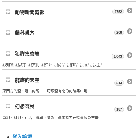
動物新聞剪影
1752
貓科巢穴
208
狼群集會岩
1,043
狼知識, 狼故事, 狼文化, 狼崇拜, 狼商品, 狼作品, 狼照片, 狼圖片
龍族的天空
513
東西方的龍、遠古的龍、一切跟龍有關的討論集中地
幻想森林
187
奇幻、科幻、神話、靈異、魔術，讓想象力在這裏成爲主宰
登入論壇