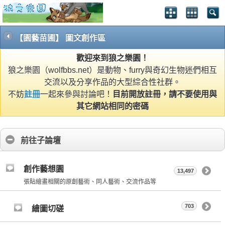
【園藝苗圃】 圖文創作區
歡迎來到狼之樂園！
狼之樂園（wolfbbs.net）是動物、furry與奇幻生物迷們相互
交流以及分享作品的大型綜合性社群。
不妨
註冊
一起來參與討論吧！
目前開放註冊，請不要使用與
其它網站相同的密碼
前往子論壇
創作藝想園
13,497
張貼繪畫相關的原創藝術、同人藝術、交流作品等
703
繪圖切磋