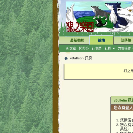
最新動態
論壇
部落格
新文章
問與答
行事曆
社區
論壇操作
vBulletin 訊息
狼之樂
vBulletin 
您沒有登入
您還沒
您沒有
系統?