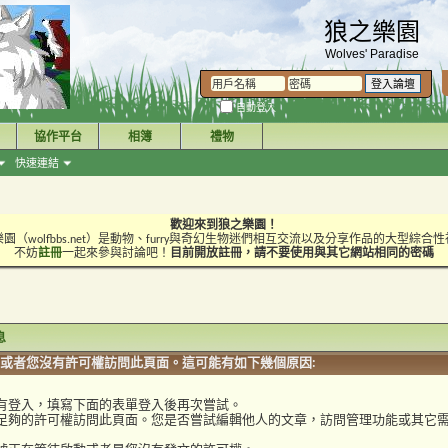
狼之樂園
Wolves' Paradise
自動登入
協作平台
相簿
禮物
快速連結
歡迎來到狼之樂園！
園（wolfbbs.net）是動物、furry與奇幻生物迷們相互交流以及分享作品的大型綜合
不妨
註冊
一起來參與討論吧！
目前開放註冊，請不要使用與其它網站相同的密碼
訊息
或者您沒有許可權訪問此頁面。這可能有如下幾個原因:
有登入，填寫下面的表單登入後再次嘗試。
足夠的許可權訪問此頁面。您是否嘗試編輯他人的文章，訪問管理功能或其它