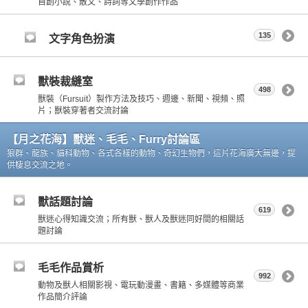
自創小說、散文、詩詞等文學創作作品
135
文字角色扮演
獸裝裁縫室
498
獸裝（Fursuit）製作方法及技巧、週邊、新聞、視頻、照
片；獸裝穿著者交流討論
【月之花海】獸迷、毛毛、Furry討論區
狼群、龍族、貓科動物、各式各樣的動物、奇幻生物們，這片花海廣大無邊，提
供棲息交流之地。
獸話題討論
619
獸迷心得知識交流；所有獸、獸人及獸迷同好間的相關話
題討論
毛毛作品賞析
992
動物及獸人相關影視、電玩動漫畫、書籍、多媒體等商業
作品簡介評論