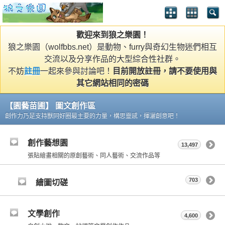
歡迎來到狼之樂園！
狼之樂園（wolfbbs.net）是動物、furry與奇幻生物迷們相互
交流以及分享作品的大型綜合性社群。
不妨
註冊
一起來參與討論吧！
目前開放註冊，請不要使用與
其它網站相同的密碼
【園藝苗圃】 圖文創作區
創作力乃是支持獸同好圈最主要的力量，構思靈感，揮灑創意吧！
創作藝想園
13,497
張貼繪畫相關的原創藝術、同人藝術、交流作品等
703
繪圖切磋
文學創作
4,600