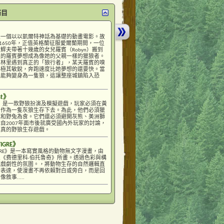
條目
是一個以以凱爾特神話為基礎的動畫電影。故
D.1650年，正值英格蘭征服愛爾蘭期間，一位
鰥夫帶著十幾歲的女兒羅賓（Robyn）搬到
輕的羅賓夢想成為像她的父親一樣的獵狼者。
森林里遇到真正的「狼行者」，某天羅賓的嗅
得極其敏銳，奔跑速度比她夢想的還要快。當
她能夠變身為一隻狼，這讓整座城鎮陷入恐
st》
uest》是一款野狼扮演及模擬遊戲，玩家必須在黃
中作為一隻灰狼生存下去。為此，他們必須獵
鹿和野兔為食。它們還必須避開灰熊、美洲獅
自2007年面市後就廣受國內外玩家的討論，
擬真的野狼生存遊戲。
TIGRE》
E TIGRE》是一本寫實風格的動物無文字漫畫，由
《费德里科·伯托鲁奇》所畫。透過色彩與構
度戲劇性的氛圍。，將動物生存的自然邏輯直
術表達，使漫畫不再依賴對白或旁白，而是回
敘事.....