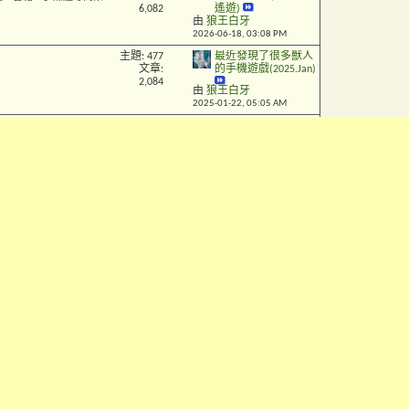
6,082
遙遊)
由
狼王白牙
2026-06-18,
03:08 PM
主題: 477
最近發現了很多獸人
文章:
的手機遊戲(2025.Jan)
2,084
由
狼王白牙
2025-01-22,
05:05 AM
主題:
搞笑動物漫畫
[圖片]
2,664
收集帖
、資料、故事、相關知識
文章:
由
狼王白牙
9,598
2026-07-02,
01:33 PM
科巢穴
主題:
《幸福的定
[商品]
1,043
義》原創狼繪本出版
商品, 狼作品, 狼照片, 狼
文章:
小宣傳
9,924
由
u6ie
2025-09-05,
10:04 AM
主題: 513
龍族的音樂家
[繪圖]
文章:
們
龍有關的討論集中地
4,569
由
狼王白牙
2026-06-16,
11:14 AM
主題: 187
[转] 大陸國家
[資料]
文章:
級非物質文化遺產石
，讓想象力在這裏成爲主
1,108
狗崇拜
由
狼王白牙
2025-01-06,
05:50 PM
主題 / 文章
最後發表