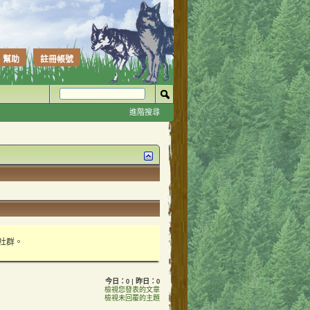
幫助
註冊帳號
進階搜尋
性社群。
會員稱號一覽表
今日：0 | 昨日：0
檢視您發表的文章
檢視未回覆的主題