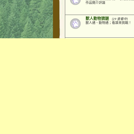
作品簡介評論
獸人動物猜謎
(29 查看中)
獸人通、動物通；看誰來挑戰！
動物風情
(92 查看中)
各類動物生物圖片、照片、影音
研究與討論
子版面:
動物新聞剪影
貓
,
狼群集會岩
(35 查看中)
狼知識, 狼故事, 狼文化, 狼崇拜, 狼
圖片
龍族的天空
(14 查看中)
東西方的龍、遠古的龍、一切跟
幻想森林
(30 查看中)
奇幻、科幻、神話、靈異、魔術
宰
【煦風草原】 生活分享區