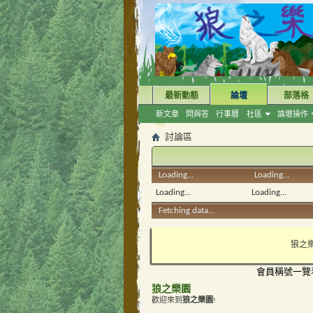
最新動態
論壇
部落格
新文章
問與答
行事曆
社區
論壇操作
討論區
Loading...
Loading...
Loading...
Loading...
Fetching data...
狼之樂
會員稱號一覽
狼之樂園
歡迎來到
狼之樂園
!