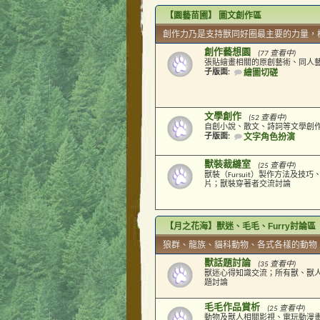
【園藝苗圃】 圖文創作區
創作力乃是支持獸同好圈最主要的力量，
創作藝想園
(77 查看中)
張貼繪畫相關的原創藝術、同人
子版面:
繪圖切磋
文學創作
(52 查看中)
自創小說、散文、詩詞等文學創
子版面:
文字角色扮演
獸裝裁縫室
(25 查看中)
獸裝（Fursuit）製作方法及技
片；獸裝穿著者交流討論
【月之花海】獸迷、毛毛、Furry討論區
狼群、龍族、貓科動物、各式各樣的動物
獸話題討論
(35 查看中)
獸迷心得知識交流；所有獸、獸
題討論
毛毛作品賞析
(25 查看中)
動物及獸人相關影視、電玩動漫