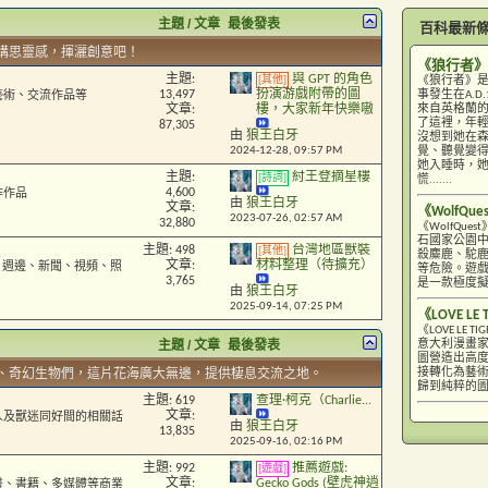
主題 / 文章
最後發表
百科最新
構思靈感，揮灑創意吧！
《狼行者》
主題:
與 GPT 的角色
[其他]
《狼行者》
13,497
扮演游戲附帶的圖
事發生在A.
藝術、交流作品等
來自英格蘭的
文章:
樓，大家新年快樂嗷
了這裡，年
87,305
由
狼王白牙
沒想到她在
2024-12-28,
09:57 PM
覺、聽覺變
她入睡時，
主題:
紂王登摘星樓
[詩詞]
慌.......
4,600
作作品
由
狼王白牙
文章:
《WolfQue
2023-07-26,
02:57 AM
32,880
《WolfQ
石國家公園
主題: 498
台灣地區獸裝
[其他]
殺麋鹿、駝
文章:
材料整理（待擴充）
巧、週邊、新聞、視頻、照
等危險。遊戲
3,765
是一款極度
由
狼王白牙
2025-09-14,
07:25 PM
《LOVE LE 
《LOVE L
主題 / 文章
最後發表
意大利漫畫家
圖營造出高
、奇幻生物們，這片花海廣大無邊，提供棲息交流之地。
接轉化為藝
歸到純粹的圖像
主題: 619
查理·柯克（Charlie...
文章:
人及獸迷同好間的相關話
由
狼王白牙
13,835
2025-09-16,
02:16 PM
主題: 992
推薦遊戲:
[遊戲]
文章:
Gecko Gods (壁虎神逍
畫、書籍、多媒體等商業