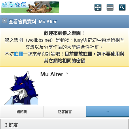
查看會員資料: Mu Alter
歡迎來到狼之樂園！
狼之樂園（wolfbbs.net）是動物、furry與奇幻生物迷們相互
交流以及分享作品的大型綜合性社群。
不妨
註冊
一起來參與討論吧！
目前開放註冊，請不要使用與
其它網站相同的密碼
Mu Alter
...
關於我
訪客留言
3
好友