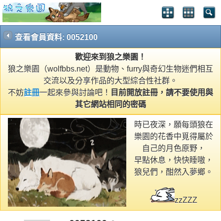
查看會員資料: 0052100
歡迎來到狼之樂園！
狼之樂園（wolfbbs.net）是動物、furry與奇幻生物迷們相互
交流以及分享作品的大型綜合性社群。
不妨
註冊
一起來參與討論吧！
目前開放註冊，請不要使用與
其它網站相同的密碼
時已夜深，願每頭狼在
樂園的花香中覓得屬於
自己的月色原野，
早點休息，快快睡嗷，
狼兒們，酣然入夢鄉。
zzZZZ