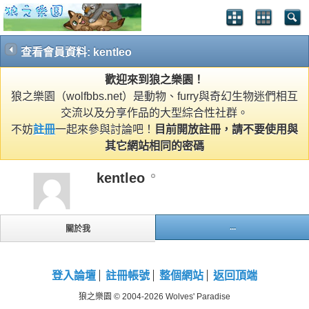
查看會員資料: kentleo
歡迎來到狼之樂園！
狼之樂園（wolfbbs.net）是動物、furry與奇幻生物迷們相互
交流以及分享作品的大型綜合性社群。
不妨
註冊
一起來參與討論吧！
目前開放註冊，請不要使用與
其它網站相同的密碼
kentleo
...
關於我
登入論壇
註冊帳號
整個網站
返回頂端
狼之樂園 © 2004-2026 Wolves' Paradise