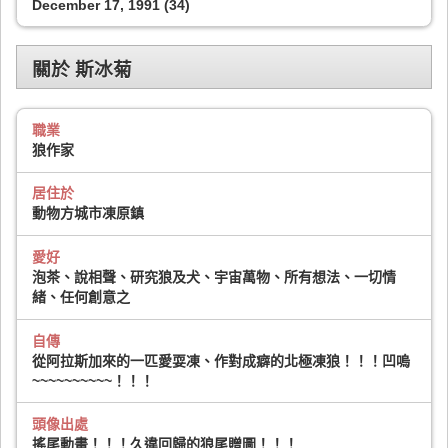
December 17, 1991 (34)
關於 斯冰菊
職業
狼作家
居住於
動物方城市凍原鎮
愛好
泡茶、說相聲、研究狼及犬、宇宙萬物、所有想法、一切情
緒、任何創意之
自傳
從阿拉斯加來的一匹愛耍凍、作對成癖的北極凍狼！！！凹嗚
~~~~~~~~~~！！！
頭像出處
搖尾動畫！！！久違回歸的狼尾贈圖！！！