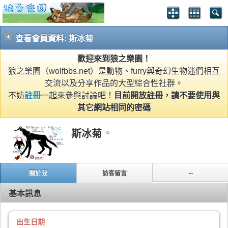
查看會員資料: 斯冰菊
歡迎來到狼之樂園！
狼之樂園（wolfbbs.net）是動物、furry與奇幻生物迷們相互
交流以及分享作品的大型綜合性社群。
不妨
註冊
一起來參與討論吧！
目前開放註冊，請不要使用與
其它網站相同的密碼
斯冰菊
...
關於我
訪客留言
基本訊息
出生日期