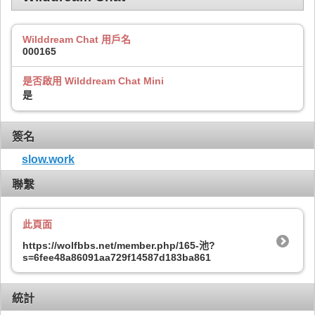
Wilddream Chat 用戶名
000165
是否啟用 Wilddream Chat Mini
是
簽名
slow.work
聯繫
此頁面
https://wolfbbs.net/member.php/165-池?
s=6fee48a86091aa729f14587d183ba861
統計