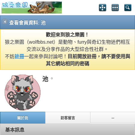
查看會員資料: 池
歡迎來到狼之樂園！
狼之樂園（wolfbbs.net）是動物、furry與奇幻生物迷們相互
交流以及分享作品的大型綜合性社群。
不妨
註冊
一起來參與討論吧！
目前開放註冊，請不要使用與
其它網站相同的密碼
池
...
關於我
訪客留言
基本訊息