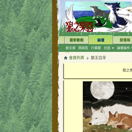
最新動態
論壇
部落格
新文章
問與答
行事曆
社區
論壇操作
會員列表
狼王白牙
狼之樂