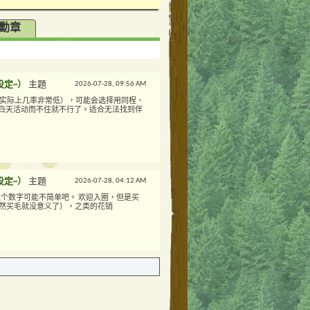
勳章
设定~）
主題
2026-07-28,
09:56 AM
（实际上几率非常低），可能会选择用同程、
参加白天活动而不住就不行了。适合无法找到伴
设定~）
主題
2026-07-28,
04:12 AM
这个数字可能不简单吧。 欢迎入圈，但是买
（不然买毛就没意义了），之类的花销