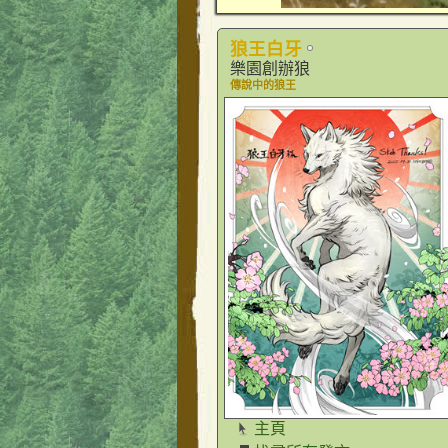
狼王白牙
樂園創辦狼
傳說中的狼王
主頁