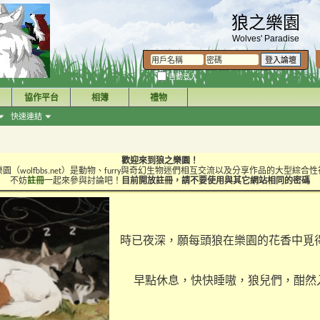
狼之樂園
Wolves' Paradise
自動登入
協作平台
相簿
禮物
快速連結
歡迎來到狼之樂園！
園（wolfbbs.net）是動物、furry與奇幻生物迷們相互交流以及分享作品的大型綜合
不妨
註冊
一起來參與討論吧！
目前開放註冊，請不要使用與其它網站相同的密碼
時已夜深，願每頭狼在樂園的花香中覓
早點休息，快快睡嗷，狼兒們，酣然