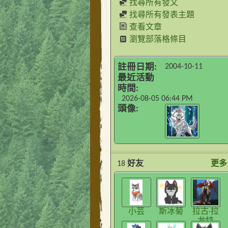
找尋所有發文
找尋所有發表主題
查看文章
瀏覽部落格條目
2004-10-11
註冊日期
最近活動
時間
2026-08-05
06:44 PM
頭像
18
好友
更多
小芸
斯冰菊
拉古·拉
龙特