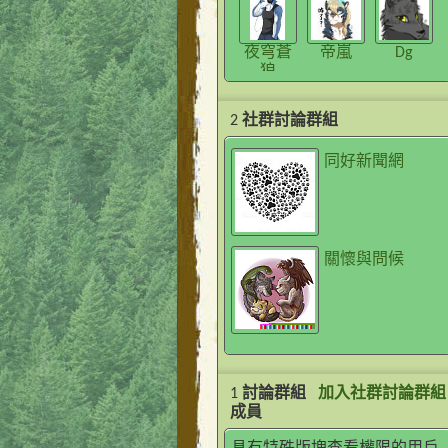
夜穹蒼
帝嵐
Dg
狼
2
社群討論群組
同好新聞網
關懷與問候
1
討論群組
加入社群討論群組
成員