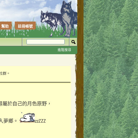
幫助
註冊帳號
進階搜尋
性社群。
得屬於自己的月色原野，
入夢鄉。
zzZZZ