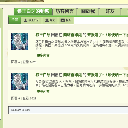
狼王白牙的動態
訪客留言
關於我
好友
全部
狼王白牙
好友
相片
狼王白牙
回覆在
肉球蓋印處
的
来报道了~（顺便晒一下
这个价格有点贵呢 还会以为在上海使用沪币了。 如果我真的参加
携程、美团、高德 找 100 元出头的房间，但离酒店不远，只要
的。
更多內容
回覆:6 | 查看:1625
狼王白牙
回覆在
肉球蓋印處
的
来报道了~（顺便晒一下
阳哥 好嗷 欢迎加入。 哈哈，到货的时候可以在这里给好评，攒到
高价品还是要看自己能力哦，因为后面还有....参加展览的旅费 
更多內容
回覆:6 | 查看:1625
No More Results