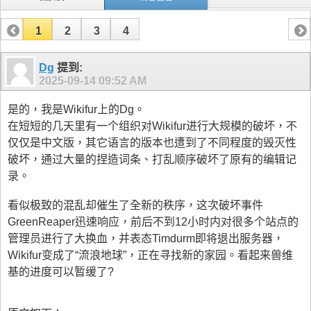
1
2
3
4
Dg
提到:
2025-09-14
09:52 AM
是的，我是Wikifur上的Dg。
在短短的几天里有一个组织对Wikifur进行大规模的破坏，不
仅仅是中文版，其它语言的版本也遭到了不同程度的毁灭性
破坏，通过大量的捏造词条、打乱顺序破坏了原有的编辑记
录。
看似极致的混乱却催生了全新的秩序，这次破坏事件
GreenReaper迅速响应，前后不到12小时内对很多个站点的
管理员进行了大换血，并表态Timdurm即将退出服务器，
Wikifur变成了“流浪地球”，正在寻找新的家园。看起来兽维
基的进度可以暂缓了?