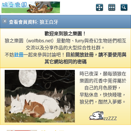
查看會員資料: 狼王白牙
歡迎來到狼之樂園！
狼之樂園（wolfbbs.net）是動物、furry與奇幻生物迷們相互
交流以及分享作品的大型綜合性社群。
不妨
註冊
一起來參與討論吧！
目前開放註冊，請不要使用與
其它網站相同的密碼
時已夜深，願每頭狼在
樂園的花香中覓得屬於
自己的月色原野，
早點休息，快快睡嗷，
狼兒們，酣然入夢鄉。
zzZZZ