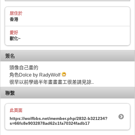
居住於
香港
愛好
獸化~
簽名
頭像自己畫的
角色Dolce by RadyWolf
很早以前學過半年畫畫畫工很差請見諒..
聯繫
此頁面
https://wolfbbs.net/member.php/2832-b321234?
s=66fc8e9032878ad62c1fa70324fadb17