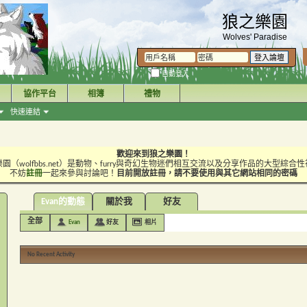
狼之樂園
Wolves' Paradise
自動登入
協作平台
相簿
禮物
快速連結
歡迎來到狼之樂園！
園（wolfbbs.net）是動物、furry與奇幻生物迷們相互交流以及分享作品的大型綜合
不妨
註冊
一起來參與討論吧！
目前開放註冊，請不要使用與其它網站相同的密碼
Evan的動態
關於我
好友
全部
Evan
好友
相片
No Recent Activity