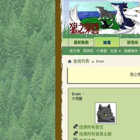
最新動態
論壇
部落格
新文章
問與答
行事曆
社區
論壇操作
會員列表
Evan
狼之樂
Evan
少兒狼
找尋所有發文
找尋所有發表主題