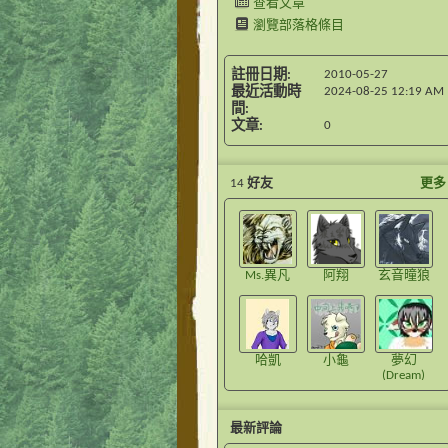
查看文章
瀏覽部落格條目
註冊日期
2010-05-27
最近活動時
2024-08-25
12:19 AM
間
文章
0
14
好友
更多
Ms.異凡
阿翔
玄音曈狼
哈凱
小龜
夢幻
(Dream)
最新評論