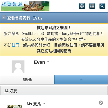
查看會員資料: Evan
歡迎來到狼之樂園！
狼之樂園（wolfbbs.net）是動物、furry與奇幻生物迷們相互
交流以及分享作品的大型綜合性社群。
不妨
註冊
一起來參與討論吧！
目前開放註冊，請不要使用與
其它網站相同的密碼
Evan
...
關於我
14
好友
Ms.異凡