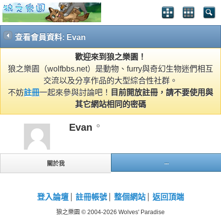
查看會員資料: Evan
歡迎來到狼之樂園！
狼之樂園（wolfbbs.net）是動物、furry與奇幻生物迷們相互
交流以及分享作品的大型綜合性社群。
不妨
註冊
一起來參與討論吧！
目前開放註冊，請不要使用與
其它網站相同的密碼
Evan
...
關於我
登入論壇
註冊帳號
整個網站
返回頂端
狼之樂園 © 2004-2026 Wolves' Paradise