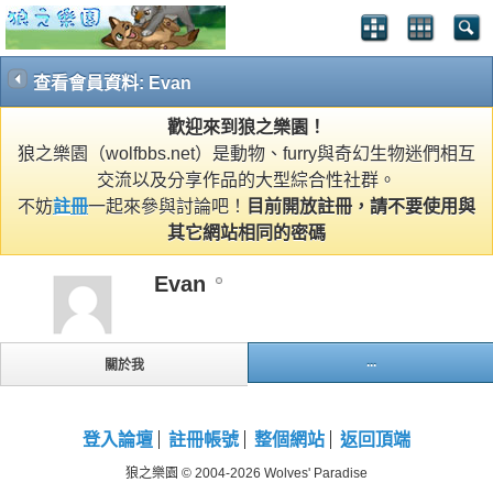
查看會員資料: Evan
歡迎來到狼之樂園！
狼之樂園（wolfbbs.net）是動物、furry與奇幻生物迷們相互
交流以及分享作品的大型綜合性社群。
不妨
註冊
一起來參與討論吧！
目前開放註冊，請不要使用與
其它網站相同的密碼
Evan
...
關於我
登入論壇
註冊帳號
整個網站
返回頂端
狼之樂園 © 2004-2026 Wolves' Paradise