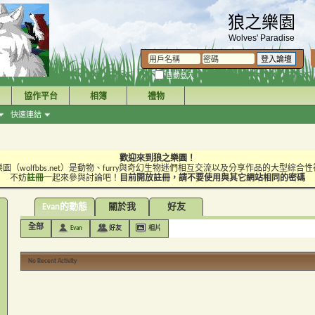
狼之樂園
Wolves' Paradise
自動登入
協作平台
相簿
禮物
快速連結
歡迎來到狼之樂園！
園（wolfbbs.net）是動物、furry與奇幻生物迷們相互交流以及分享作品的大型綜合
不妨
註冊
一起來參與討論吧！
目前開放註冊，請不要使用與其它網站相同的密碼
Evan的動態
關於我
好友
全部
Evan
好友
相片
No Recent Activity