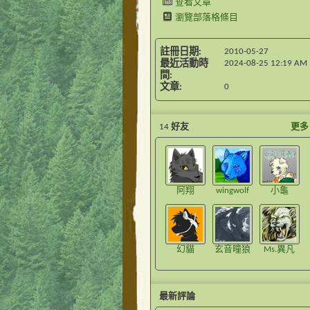
查看文章
瀏覽部落格條目
註冊日期
2010-05-27
最近活動時
2024-08-25
12:19 AM
間
文章
0
14
好友
更多
阿翔
wingwolf
小龜
幻貓
玄音曈狼
Ms.異凡
最新評論