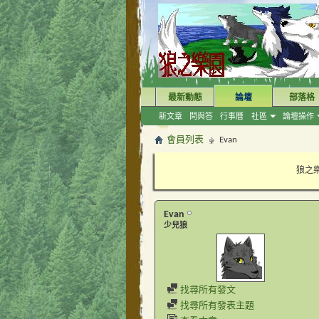
最新動態
論壇
部落格
新文章
問與答
行事曆
社區
論壇操作
會員列表
Evan
狼之樂
Evan
少兒狼
找尋所有發文
找尋所有發表主題