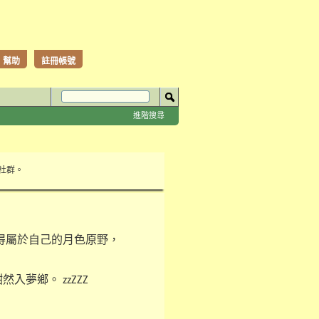
幫助
註冊帳號
進階搜尋
性社群。
得屬於自己的月色原野，
入夢鄉。
zzZZZ