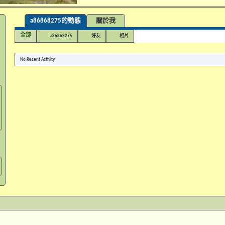
a86868275的動態
關於我
全部
a86868275
好友
相片
No Recent Activity