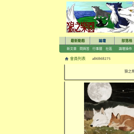
最新動態
論壇
部落格
新文章
問與答
行事曆
社區
論壇操作
會員列表
a86868275
狼之樂