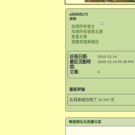
a86868275
胚胎
找尋所有發文
找尋所有發表主題
查看文章
瀏覽部落格條目
註冊日期
2010-12-14
最近活動時
2010-12-14
05:28 PM
間
文章
0
最新評論
此頁面被訪問了
25,169
次
聯盟網站及推薦社區