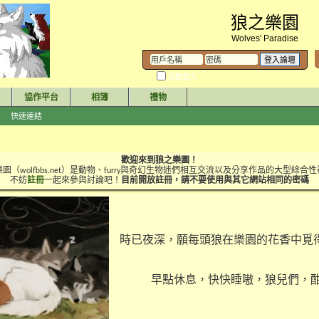
狼之樂園
Wolves' Paradise
自動登入
協作平台
相簿
禮物
快速連結
歡迎來到狼之樂園！
園（wolfbbs.net）是動物、furry與奇幻生物迷們相互交流以及分享作品的大型綜合
不妨
註冊
一起來參與討論吧！
目前開放註冊，請不要使用與其它網站相同的密碼
時已夜深，願每頭狼在樂園的花香中覓
早點休息，快快睡嗷，狼兒們，酣然