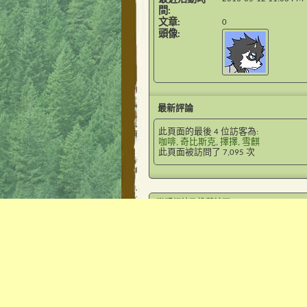
間
文章
0
頭像
最新評論
此頁面的最後 4 位訪客為:
咖啡
,
奇比斯克
,
擇擇
,
雪麒
此頁面被訪問了
7,095
次
聯盟網站及推薦社區
百度狼吧
百度动物漫画吧