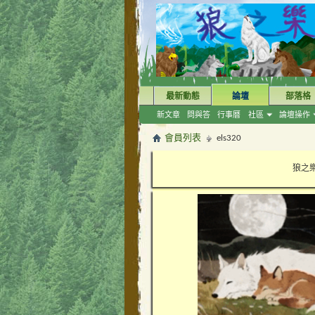
最新動態
論壇
部落格
新文章
問與答
行事曆
社區
論壇操作
會員列表
els320
狼之樂