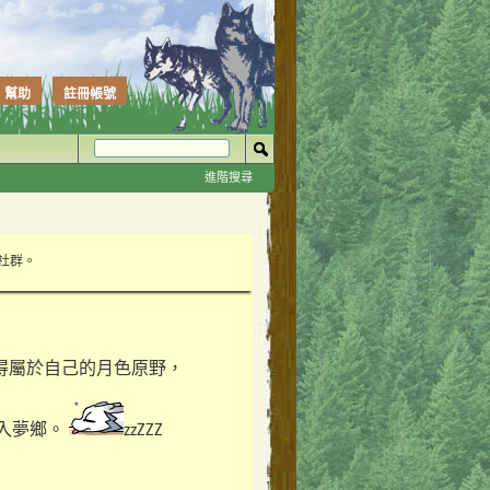
幫助
註冊帳號
進階搜尋
性社群。
得屬於自己的月色原野，
入夢鄉。
zzZZZ