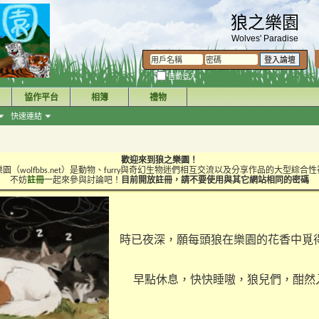
狼之樂園
Wolves' Paradise
自動登入
協作平台
相簿
禮物
快速連結
歡迎來到狼之樂園！
園（wolfbbs.net）是動物、furry與奇幻生物迷們相互交流以及分享作品的大型綜合
不妨
註冊
一起來參與討論吧！
目前開放註冊，請不要使用與其它網站相同的密碼
時已夜深，願每頭狼在樂園的花香中覓
早點休息，快快睡嗷，狼兒們，酣然