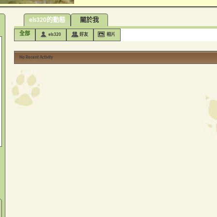
els320的動態
關於我
全部
els320
好友
相片
No Recent Activity