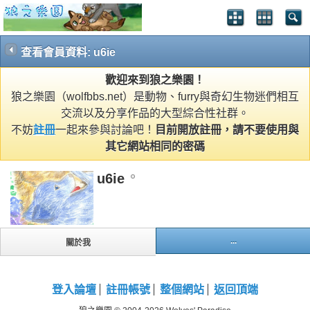
查看會員資料: u6ie
歡迎來到狼之樂園！
狼之樂園（wolfbbs.net）是動物、furry與奇幻生物迷們相互
交流以及分享作品的大型綜合性社群。
不妨
註冊
一起來參與討論吧！
目前開放註冊，請不要使用與
其它網站相同的密碼
u6ie
...
關於我
登入論壇
註冊帳號
整個網站
返回頂端