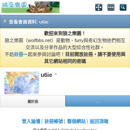
查看會員資料: u6ie
歡迎來到狼之樂園！
狼之樂園（wolfbbs.net）是動物、furry與奇幻生物迷們相互
交流以及分享作品的大型綜合性社群。
不妨
註冊
一起來參與討論吧！
目前開放註冊，請不要使用與
其它網站相同的密碼
u6ie
...
關於我
登入論壇
註冊帳號
整個網站
返回頂端