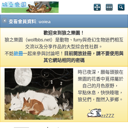
查看會員資料: uoiea
歡迎來到狼之樂園！
狼之樂園（wolfbbs.net）是動物、furry與奇幻生物迷們相互
交流以及分享作品的大型綜合性社群。
不妨
註冊
一起來參與討論吧！
目前開放註冊，請不要使用與
其它網站相同的密碼
時已夜深，願每頭狼在
樂園的花香中覓得屬於
自己的月色原野，
早點休息，快快睡嗷，
狼兒們，酣然入夢鄉。
zzZZZ