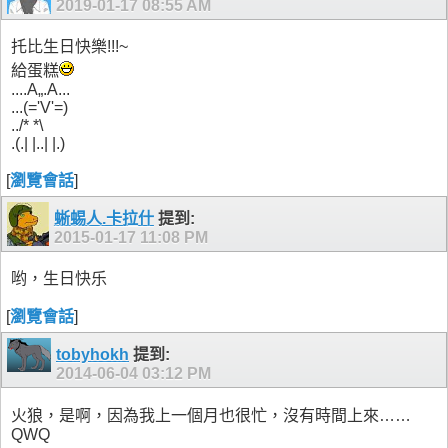
2019-01-17
08:55 AM
托比生日快樂!!!~
給蛋糕
....A„.A...
...(='V'=)
../* *\
.(.| |..| |.)
[
瀏覽會話
]
蜥蜴人.卡拉什
提到:
2015-01-17
11:08 PM
哟，生日快乐
[
瀏覽會話
]
tobyhokh
提到:
2014-06-04
03:12 PM
火狼，是啊，因為我上一個月也很忙，沒有時間上來……
QWQ