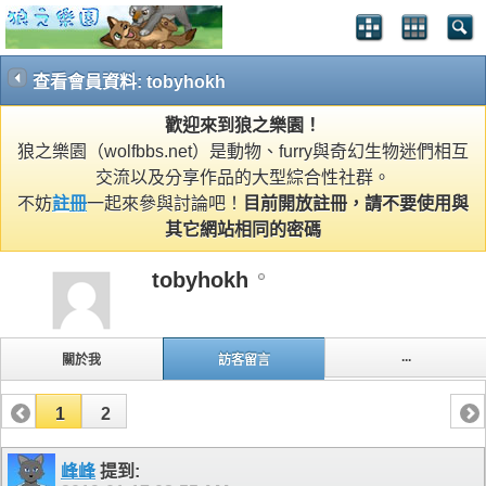
查看會員資料: tobyhokh
歡迎來到狼之樂園！
狼之樂園（wolfbbs.net）是動物、furry與奇幻生物迷們相互
交流以及分享作品的大型綜合性社群。
不妨
註冊
一起來參與討論吧！
目前開放註冊，請不要使用與
其它網站相同的密碼
tobyhokh
...
關於我
訪客留言
1
2
峰峰
提到: