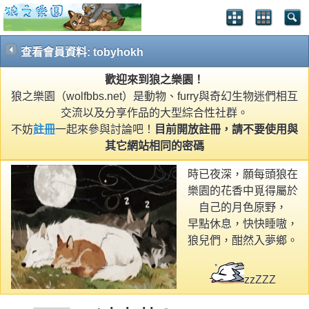
查看會員資料: tobyhokh
歡迎來到狼之樂園！
狼之樂園（wolfbbs.net）是動物、furry與奇幻生物迷們相互
交流以及分享作品的大型綜合性社群。
不妨
註冊
一起來參與討論吧！
目前開放註冊，請不要使用與
其它網站相同的密碼
時已夜深，願每頭狼在
樂園的花香中覓得屬於
自己的月色原野，
早點休息，快快睡嗷，
狼兒們，酣然入夢鄉。
zzZZZ