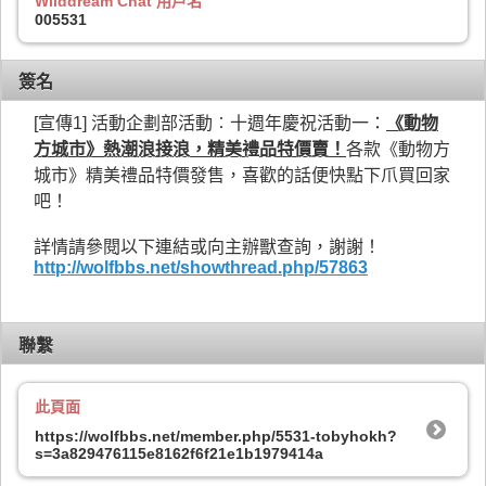
Wilddream Chat 用戶名
005531
簽名
[宣傳1] 活動企劃部活動︰十週年慶祝活動一：
《動物
方城市》熱潮浪接浪，精美禮品特價賣！
各款《動物方
城市》精美禮品特價發售，喜歡的話便快點下爪買回家
吧！
詳情請參閱以下連結或向主辦獸查詢，謝謝！
http://wolfbbs.net/showthread.php/57863
聯繫
此頁面
https://wolfbbs.net/member.php/5531-tobyhokh?
s=3a829476115e8162f6f21e1b1979414a