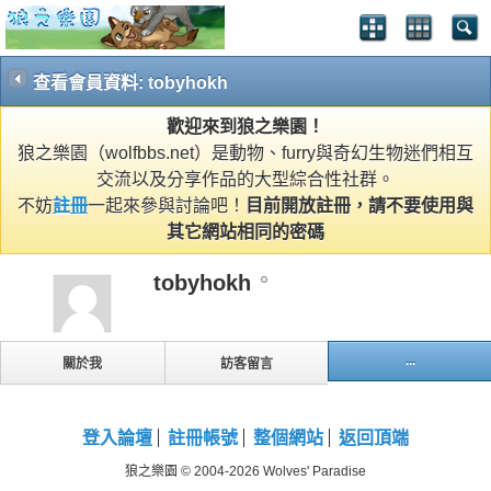
查看會員資料: tobyhokh
歡迎來到狼之樂園！
狼之樂園（wolfbbs.net）是動物、furry與奇幻生物迷們相互
交流以及分享作品的大型綜合性社群。
不妨
註冊
一起來參與討論吧！
目前開放註冊，請不要使用與
其它網站相同的密碼
tobyhokh
...
關於我
訪客留言
登入論壇
註冊帳號
整個網站
返回頂端
狼之樂園 © 2004-2026 Wolves' Paradise