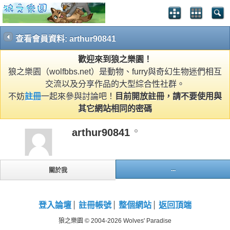
查看會員資料: arthur90841
歡迎來到狼之樂園！
狼之樂園（wolfbbs.net）是動物、furry與奇幻生物迷們相互
交流以及分享作品的大型綜合性社群。
不妨
註冊
一起來參與討論吧！
目前開放註冊，請不要使用與
其它網站相同的密碼
arthur90841
...
關於我
登入論壇
註冊帳號
整個網站
返回頂端
狼之樂園 © 2004-2026 Wolves' Paradise