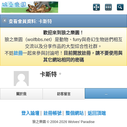
查看會員資料: 卡斯特
歡迎來到狼之樂園！
狼之樂園（wolfbbs.net）是動物、furry與奇幻生物迷們相互
交流以及分享作品的大型綜合性社群。
不妨
註冊
一起來參與討論吧！
目前開放註冊，請不要使用與
其它網站相同的密碼
卡斯特
...
關於我
訪客留言
登入論壇
註冊帳號
整個網站
返回頂端
狼之樂園 © 2004-2026 Wolves' Paradise