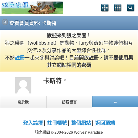
查看會員資料: 卡斯特
歡迎來到狼之樂園！
狼之樂園（wolfbbs.net）是動物、furry與奇幻生物迷們相互
交流以及分享作品的大型綜合性社群。
不妨
註冊
一起來參與討論吧！
目前開放註冊，請不要使用與
其它網站相同的密碼
卡斯特
...
關於我
訪客留言
登入論壇
註冊帳號
整個網站
返回頂端
狼之樂園 © 2004-2026 Wolves' Paradise