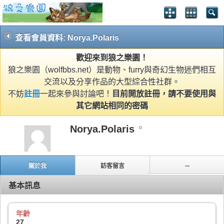
查看會員資料: Norya.Polaris
歡迎來到狼之樂園！
狼之樂園（wolfbbs.net）是動物、furry與奇幻生物迷們相互
交流以及分享作品的大型綜合性社群。
不妨
註冊
一起來參與討論吧！
目前開放註冊，請不要使用與
其它網站相同的密碼
Norya.Polaris
...
關於我
訪客留言
基本訊息
年齡
27