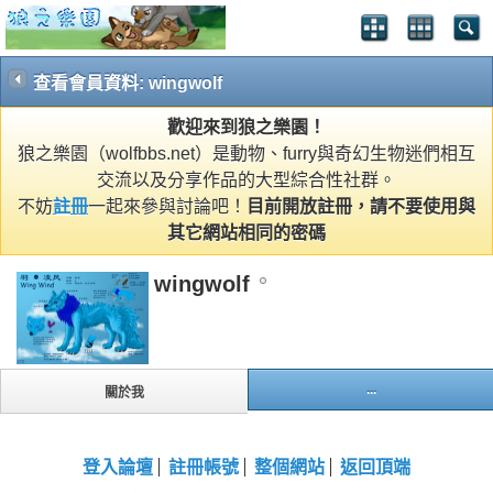
查看會員資料: wingwolf
歡迎來到狼之樂園！
狼之樂園（wolfbbs.net）是動物、furry與奇幻生物迷們相互
交流以及分享作品的大型綜合性社群。
不妨
註冊
一起來參與討論吧！
目前開放註冊，請不要使用與
其它網站相同的密碼
wingwolf
...
關於我
登入論壇
註冊帳號
整個網站
返回頂端