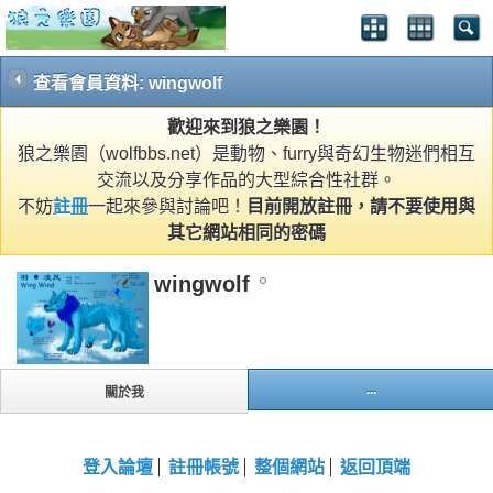
查看會員資料: wingwolf
歡迎來到狼之樂園！
狼之樂園（wolfbbs.net）是動物、furry與奇幻生物迷們相互
交流以及分享作品的大型綜合性社群。
不妨
註冊
一起來參與討論吧！
目前開放註冊，請不要使用與
其它網站相同的密碼
wingwolf
...
關於我
登入論壇
註冊帳號
整個網站
返回頂端