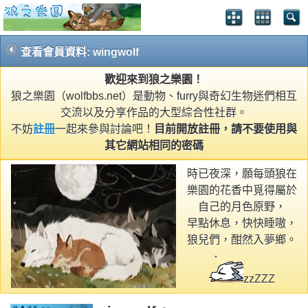
查看會員資料: wingwolf
歡迎來到狼之樂園！
狼之樂園（wolfbbs.net）是動物、furry與奇幻生物迷們相互
交流以及分享作品的大型綜合性社群。
不妨
註冊
一起來參與討論吧！
目前開放註冊，請不要使用與
其它網站相同的密碼
時已夜深，願每頭狼在
樂園的花香中覓得屬於
自己的月色原野，
早點休息，快快睡嗷，
狼兒們，酣然入夢鄉。
zzZZZ