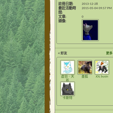
註冊日期
2013-12-28
最近活動時
2015-05-04
09:57 PM
間
文章
0
頭像
4
好友
更多
虛羽．天
墨狐
JOL busin
祈
卡斯特