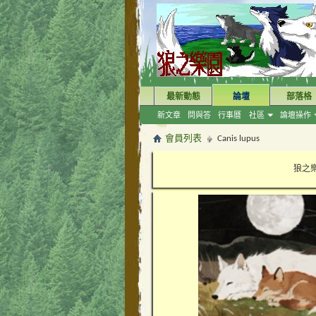
最新動態
論壇
部落格
新文章
問與答
行事曆
社區
論壇操作
會員列表
Canis lupus
狼之樂