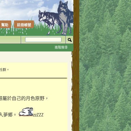
幫助
註冊帳號
進階搜尋
性社群。
得屬於自己的月色原野，
入夢鄉。
zzZZZ