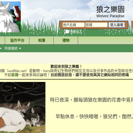
狼之樂園
Wolves' Paradise
自動登入
協作平台
相簿
禮物
快速連結
歡迎來到狼之樂園！
園（wolfbbs.net）是動物、furry與奇幻生物迷們相互交流以及分享作品的大型綜合
不妨
註冊
一起來參與討論吧！
目前開放註冊，請不要使用與其它網站相同的密碼
時已夜深，願每頭狼在樂園的花香中覓
早點休息，快快睡嗷，狼兒們，酣然