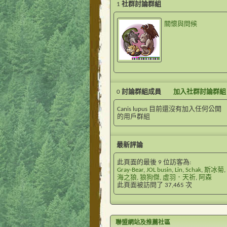
1
社群討論群組
關懷與問候
0
討論群組成員
加入社群討論群組
Canis lupus 目前還沒有加入任何公開
的用戶群組
最新評論
此頁面的最後 9 位訪客為:
Gray-Bear
,
JOL busin
,
Lin
,
Schak
,
斯冰菊
,
海之狼
,
狼狗傑
,
虛羽．天祈
,
阿森
此頁面被訪問了
37,465
次
聯盟網站及推薦社區