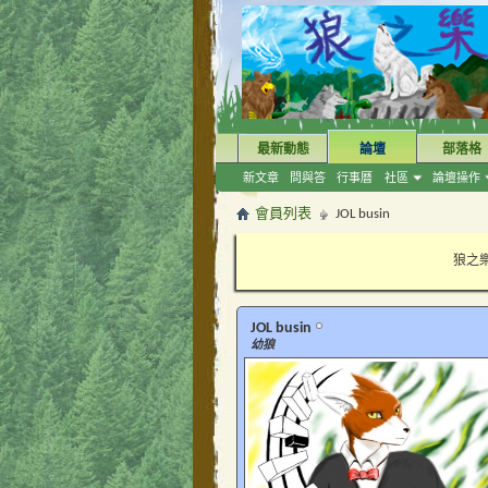
最新動態
論壇
部落格
新文章
問與答
行事曆
社區
論壇操作
會員列表
JOL busin
狼之樂
JOL busin
幼狼