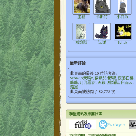
墨狐
卡斯特
小白熊
烈焰獸
沄详
Schak
最新評論
此頁面的最後 10 位訪客為:
Schak
,
x天晴x
,
伊默兒/野魂
,
夜落白櫻
,
峰峰
,
月光雪貂
,
火狼
,
烈焰獸
,
白雨云
,
霜嵐
此頁面被訪問了
82,772
次
聯盟網站及推薦社區