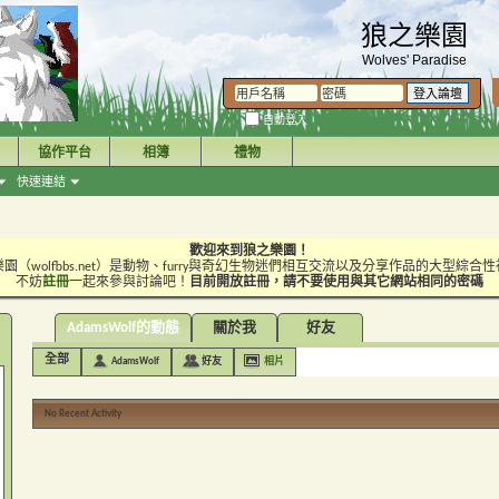
狼之樂園
Wolves' Paradise
自動登入
協作平台
相簿
禮物
快速連結
歡迎來到狼之樂園！
園（wolfbbs.net）是動物、furry與奇幻生物迷們相互交流以及分享作品的大型綜合
不妨
註冊
一起來參與討論吧！
目前開放註冊，請不要使用與其它網站相同的密碼
AdamsWolf的動態
關於我
好友
全部
AdamsWolf
好友
相片
No Recent Activity