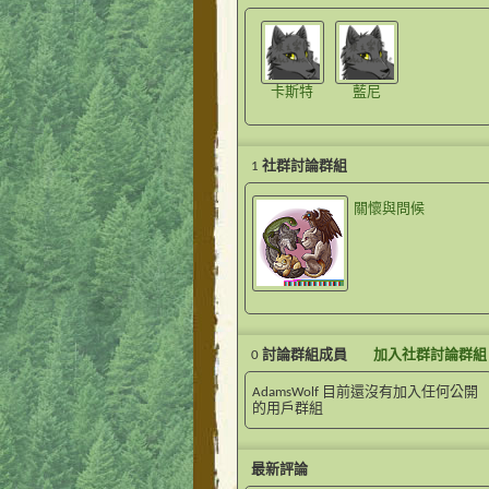
卡斯特
藍尼
1
社群討論群組
關懷與問候
0
討論群組成員
加入社群討論群組
AdamsWolf 目前還沒有加入任何公開
的用戶群組
最新評論