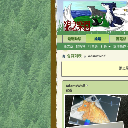
最新動態
論壇
部落格
新文章
問與答
行事曆
社區
論壇操作
會員列表
AdamsWolf
狼之樂
AdamsWolf
胚胎