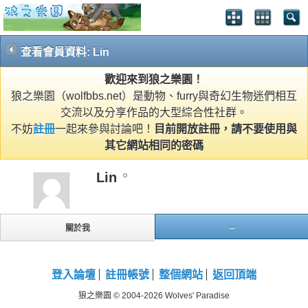
查看會員資料: Lin
歡迎來到狼之樂園！
狼之樂園（wolfbbs.net）是動物、furry與奇幻生物迷們相互
交流以及分享作品的大型綜合性社群。
不妨
註冊
一起來參與討論吧！
目前開放註冊，請不要使用與
其它網站相同的密碼
Lin
...
關於我
登入論壇
註冊帳號
整個網站
返回頂端
狼之樂園 © 2004-2026 Wolves' Paradise