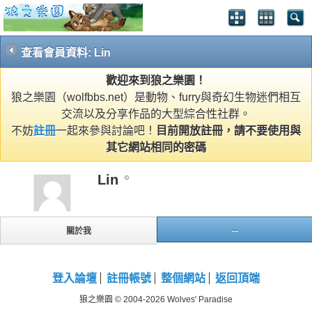
查看會員資料: Lin
歡迎來到狼之樂園！
狼之樂園（wolfbbs.net）是動物、furry與奇幻生物迷們相互
交流以及分享作品的大型綜合性社群。
不妨
註冊
一起來參與討論吧！
目前開放註冊，請不要使用與
其它網站相同的密碼
Lin
...
關於我
登入論壇
註冊帳號
整個網站
返回頂端
狼之樂園 © 2004-2026 Wolves' Paradise