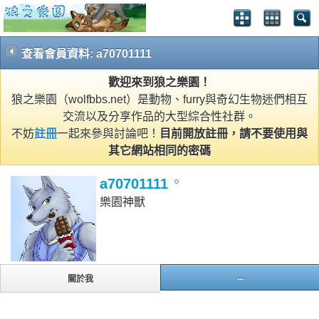
查看會員資料: a70701111
歡迎來到狼之樂園！
狼之樂園（wolfbbs.net）是動物、furry與奇幻生物迷們相互
交流以及分享作品的大型綜合性社群。
不妨
註冊
一起來參與討論吧！
目前開放註冊，請不要使用與
其它網站相同的密碼
a70701111
樂園神獸
...
關於我