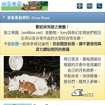
查看會員資料: Gray-Bear
歡迎來到狼之樂園！
狼之樂園（wolfbbs.net）是動物、furry與奇幻生物迷們相互
交流以及分享作品的大型綜合性社群。
不妨
註冊
一起來參與討論吧！
目前開放註冊，請不要使用與
其它網站相同的密碼
時已夜深，願每頭狼在
樂園的花香中覓得屬於
自己的月色原野，
早點休息，快快睡嗷，
狼兒們，酣然入夢鄉。
zzZZZ