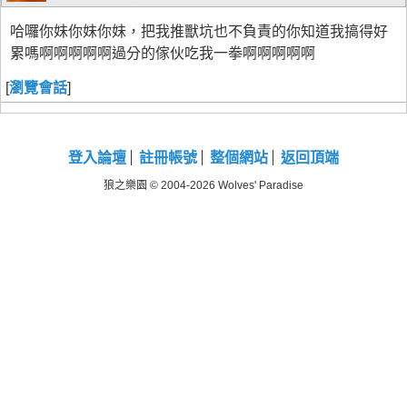
哈囉你妹你妹你妹，把我推獸坑也不負責的你知道我搞得好
累嗎啊啊啊啊啊過分的傢伙吃我一拳啊啊啊啊啊
[
瀏覽會話
]
登入論壇
註冊帳號
整個網站
返回頂端
狼之樂園 © 2004-2026 Wolves' Paradise