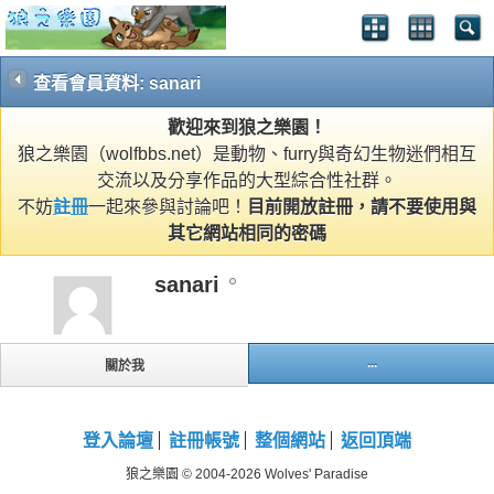
查看會員資料: sanari
歡迎來到狼之樂園！
狼之樂園（wolfbbs.net）是動物、furry與奇幻生物迷們相互
交流以及分享作品的大型綜合性社群。
不妨
註冊
一起來參與討論吧！
目前開放註冊，請不要使用與
其它網站相同的密碼
sanari
...
關於我
登入論壇
註冊帳號
整個網站
返回頂端
狼之樂園 © 2004-2026 Wolves' Paradise