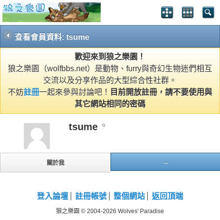
查看會員資料: tsume
歡迎來到狼之樂園！
狼之樂園（wolfbbs.net）是動物、furry與奇幻生物迷們相互
交流以及分享作品的大型綜合性社群。
不妨
註冊
一起來參與討論吧！
目前開放註冊，請不要使用與
其它網站相同的密碼
tsume
...
關於我
登入論壇
註冊帳號
整個網站
返回頂端
狼之樂園 © 2004-2026 Wolves' Paradise